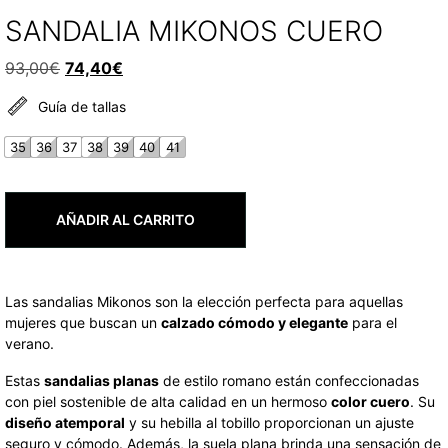
SANDALIA MIKONOS CUERO
El
El
93,00
€
74,40
€
precio
precio
Guía de tallas
original
actual
era:
es:
35
36
37
38
39
40
41
93,00€.
74,40€.
AÑADIR AL CARRITO
Las sandalias Mikonos son la elección perfecta para aquellas
mujeres que buscan un
calzado cómodo y elegante
para el
verano.
Estas
sandalias planas
de estilo romano están confeccionadas
con piel sostenible de alta calidad en un hermoso
color cuero
. Su
diseño atemporal
y su hebilla al tobillo proporcionan un ajuste
seguro y cómodo. Además, la suela plana brinda una sensación de