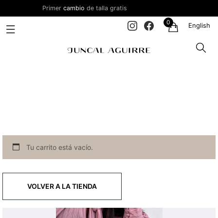
Primer
cambio
de talla gratis
En
0
English
Tu carrito está vacío.
VOLVER A LA TIENDA