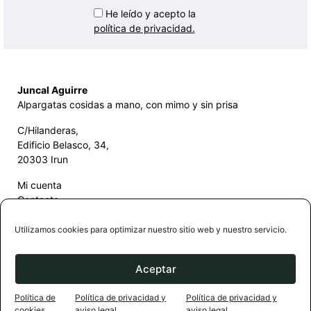
He leído y acepto la
política de privacidad.
Juncal Aguirre
Alpargatas cosidas a mano, con mimo y sin prisa
C/Hilanderas,
Edificio Belasco, 34,
20303 Irun
Mi cuenta
Contacto
Guía de compra
Términos y condiciones de compra
Utilizamos cookies para optimizar nuestro sitio web y nuestro servicio.
Política de privacidad y aviso legal
Política de cookies
Aceptar
Instagram
Facebook
Política de
Política de privacidad y
Política de privacidad y
cookies
aviso legal
aviso legal