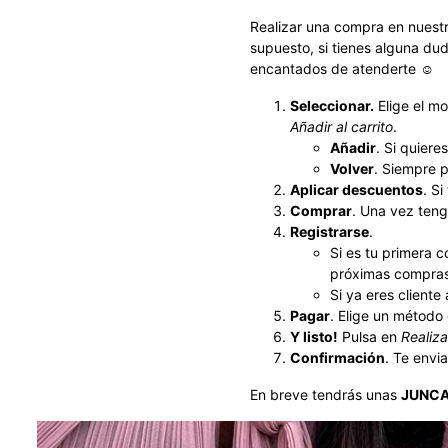
Realizar una compra en nuestra
supuesto, si tienes alguna du
encantados de atenderte ☺
Seleccionar.
Elige el mo
Añadir al carrito
.
Añadir
. Si quiere
Volver
. Siempre p
Aplicar descuentos
. S
Comprar
. Una vez teng
Registrarse
.
Si es tu primera c
próximas compras,
Si ya eres cliente
Pagar
. Elige un método
Y listo!
Pulsa en
Realiza
Confirmación
. Te envi
En breve tendrás unas
JUNCA