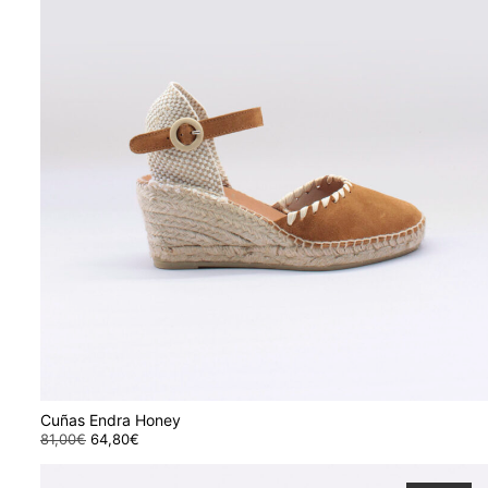
elegir
en
la
página
de
producto
Cuñas Endra Honey
81,00
€
El
64,80
€
El
Este
precio
precio
original
actual
producto