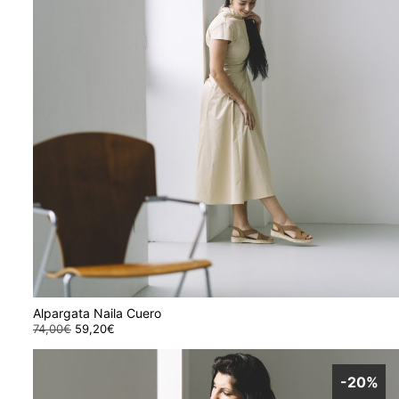
Alpargata Naila Cuero
74,00
€
El
59,20
€
El
Este
precio
precio
original
actual
producto
era:
es:
-20%
tiene
74,00€.
59,20€.