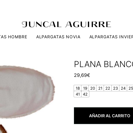
TAS HOMBRE
ALPARGATAS NOVIA
ALPARGATAS INVIE
PLANA BLANC
29,69
€
18
19
20
21
22
23
24
2
41
42
AÑADIR AL CARRITO