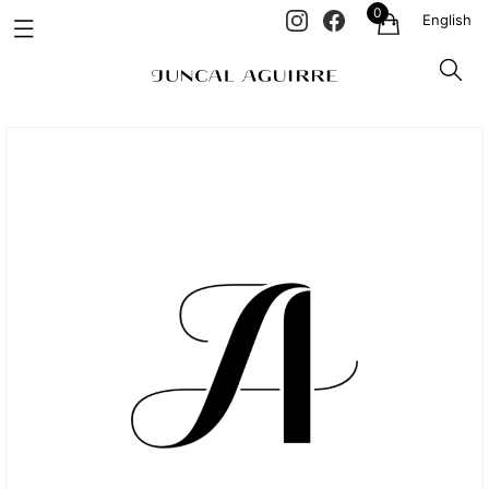
0
English