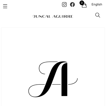
0
English