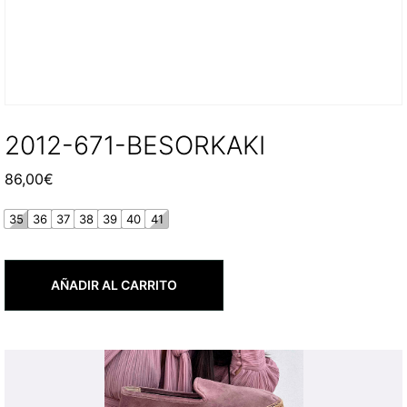
2012-671-BESORKAKI
86,00
€
35
36
37
38
39
40
41
AÑADIR AL CARRITO