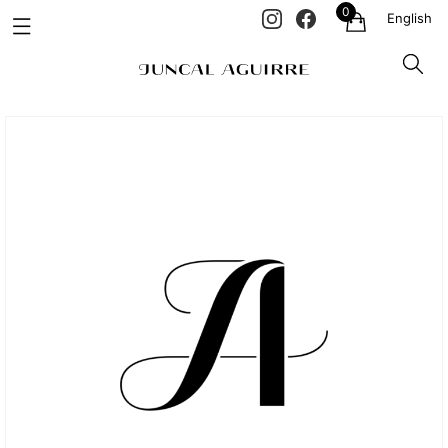
0
English