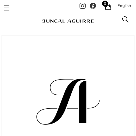
0
English