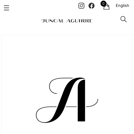
0
English