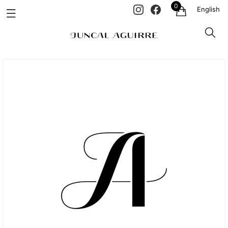
0
English