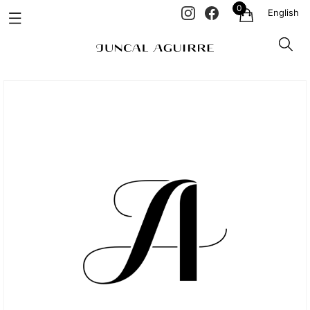
0
English