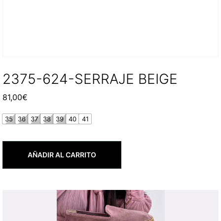
2375-624-SERRAJE BEIGE
81,00
€
35
36
37
38
39
40
41
AÑADIR AL CARRITO