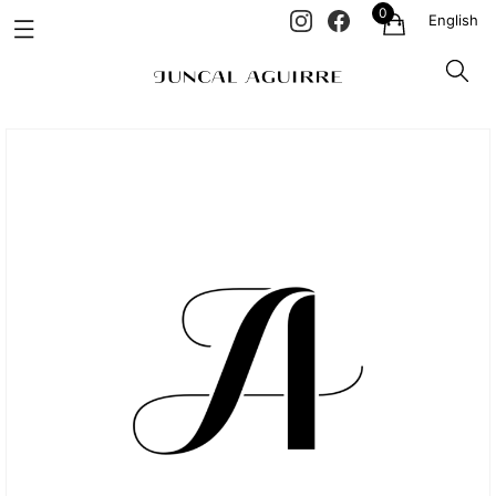
0
English