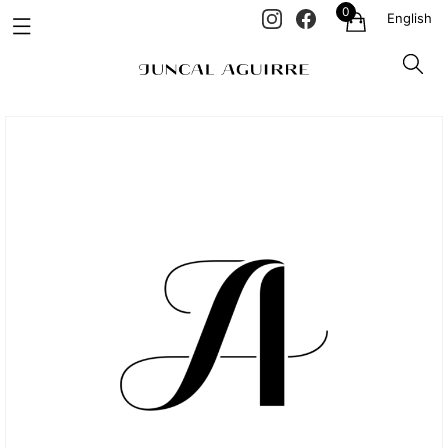
0
English