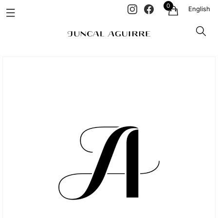
0
English