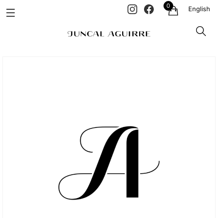
0
English