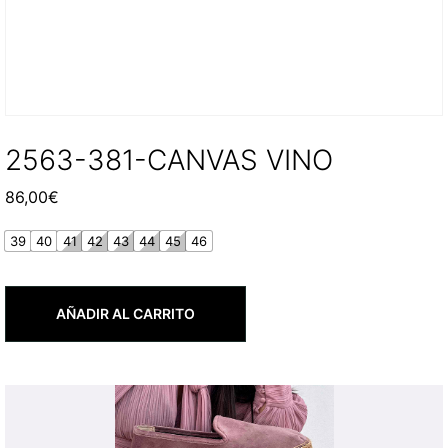
2563-381-CANVAS VINO
86,00
€
39
40
41
42
43
44
45
46
AÑADIR AL CARRITO