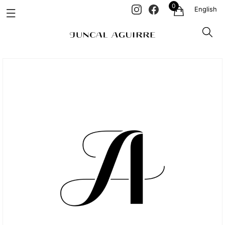
0
English