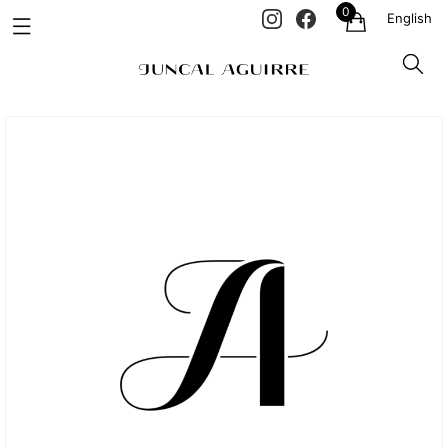
0
English