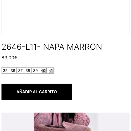
2646-L11- NAPA MARRON
83,00
€
35
36
37
38
39
40
41
AÑADIR AL CARRITO