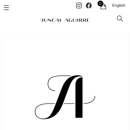
0
English