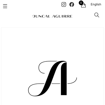
0
English