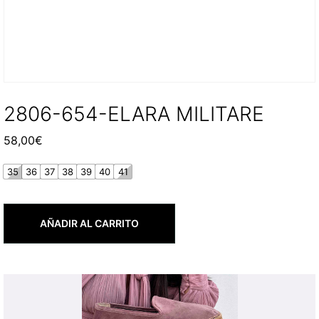
2806-654-ELARA MILITARE
58,00
€
35
36
37
38
39
40
41
AÑADIR AL CARRITO