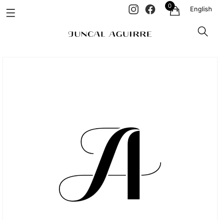
0
English